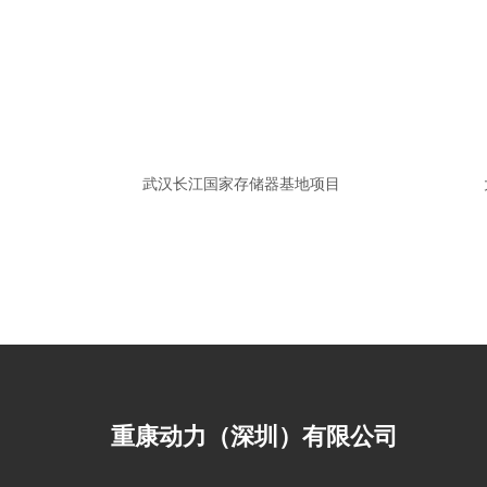
武汉长江国家存储器基地项目
重康动力（深圳）有限公司