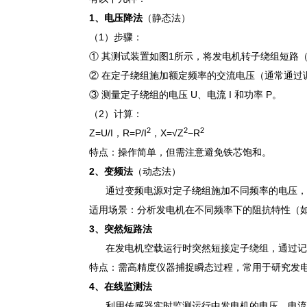
1、
电压降法
（静态法）
（1）步骤：
① 其测试装置如图1所示，将发电机转子绕组短路
② 在定子绕组施加额定频率的交流电压（通常通过
③ 测量定子绕组的电压 U、电流 I 和功率 P。
（2）计算：
2
2
2
Z=U/I，R=P/I
，X=√Z
−R
特点：操作简单，但需注意避免铁芯饱和。
2、
变频法
（动态法）
通过变频电源对定子绕组施加不同频率的电压，
适用场景：分析发电机在不同频率下的阻抗特性（
3、
突然短路法
在发电机空载运行时突然短接定子绕组，通过记
特点：需高精度仪器捕捉瞬态过程，常用于研究发
4、
在线监测法
利用传感器实时监测运行中发电机的电压、电流